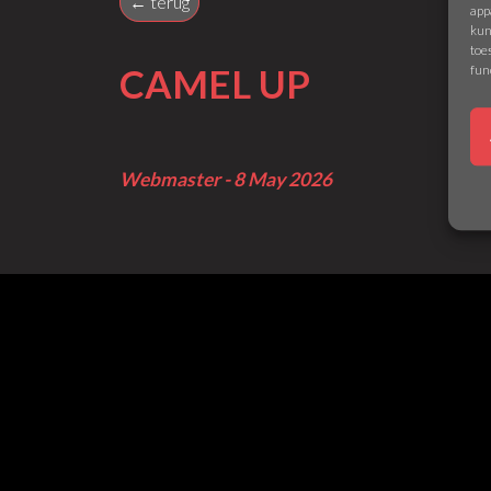
← terug
app
kun
toe
fun
CAMEL UP
Webmaster - 8 May 2026