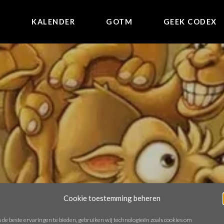
E
KALENDER
GOTM
GEEK CODEX
Cookie toestemming beheren
de beste ervaringen te bieden, gebruiken wij technologieën zoals cookies om