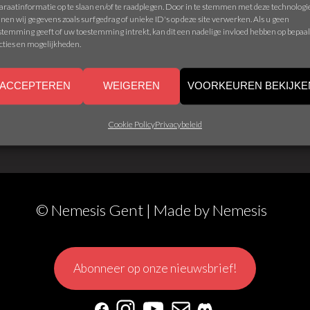
araatinformatie op te slaan en/of te raadplegen. Door in te stemmen met deze technolog
nen wij gegevens zoals surfgedrag of unieke ID's op deze site verwerken. Als u geen
stemming geeft of uw toestemming intrekt, kan dit een nadelige invloed hebben op bepaa
cties en mogelijkheden.
ACCEPTEREN
WEIGEREN
VOORKEUREN BEKIJKE
Cookie Policy
Privacybeleid
© Nemesis Gent | Made by
Nemesis
Abonneer op onze nieuwsbrief!
Facebook
Instagram
YouTube
Mail
Discord