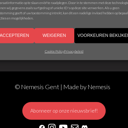
araatinformatie op te slaan en/of te raadplegen. Door in te stemmen met deze technolog
nen wij gegevens zoals surfgedrag of unieke ID's op deze site verwerken. Als u geen
stemming geeft of uw toestemming intrekt, kan dit een nadelige invloed hebben op bepaa
cties en mogelijkheden.
ACCEPTEREN
WEIGEREN
VOORKEUREN BEKIJKE
Cookie Policy
Privacybeleid
© Nemesis Gent | Made by
Nemesis
Abonneer op onze nieuwsbrief!
Facebook
Instagram
YouTube
Mail
Discord