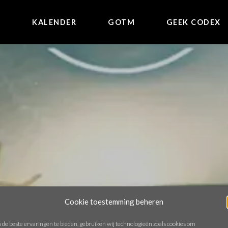
E
KALENDER
GOTM
GEEK CODEX
Cookie toestemming beheren
de beste ervaringen te bieden, gebruiken wij technologieën zoals cookies om