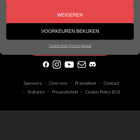
WEIGEREN
© Nemesis Gent | Made by
Nemesis
VOORKEUREN BEKIJKEN
Cookie Policy
Privacybeleid
Abonneer op onze nieuwsbrief!
Facebook
Instagram
YouTube
Mail
Discord
Sponsors
Over ons
Praesidium
Contact
Statuten
Privacybeleid
Cookie Policy (EU)