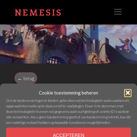
NEMESIS
← terug
Cookie toestemming beheren
CASTLE DUKES
Om de beste ervaringen te bieden, gebruiken wij technologieën zoals cookies om
apparaatinformatie op te slaan en/of te raadplegen. Door in te stemmen met
deze technologieën kunnen wij gegevens zoals surfgedrag of unieke ID's op deze
site verwerken. Als u geen toestemming geeft of uw toestemming intrekt, kan dit
Webmaster - 12 May 2026
een nadelige invloed hebben op bepaalde functies en mogelijkheden.
ACCEPTEREN