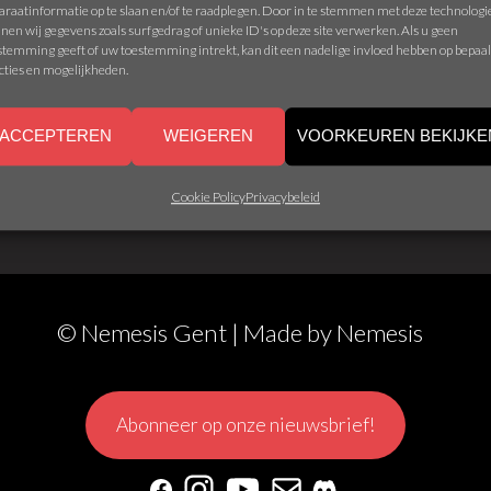
araatinformatie op te slaan en/of te raadplegen. Door in te stemmen met deze technolog
nen wij gegevens zoals surfgedrag of unieke ID's op deze site verwerken. Als u geen
stemming geeft of uw toestemming intrekt, kan dit een nadelige invloed hebben op bepaa
cties en mogelijkheden.
OVERLORDS
ACCEPTEREN
WEIGEREN
VOORKEUREN BEKIJKE
Cookie Policy
Privacybeleid
© Nemesis Gent | Made by
Nemesis
Abonneer op onze nieuwsbrief!
Facebook
Instagram
YouTube
Mail
Discord