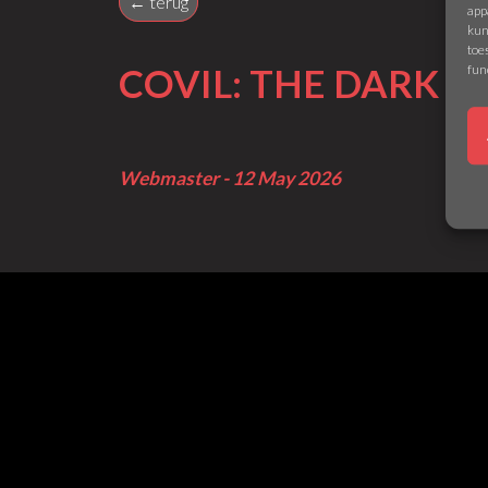
← terug
app
kun
toe
fun
COVIL: THE DARK 
Webmaster - 12 May 2026