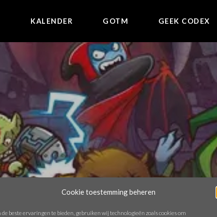
E
KALENDER
GOTM
GEEK CODEX
Cookie toestemming beheren
de beste ervaringen te bieden, gebruiken wij technologieën zoals cookies om