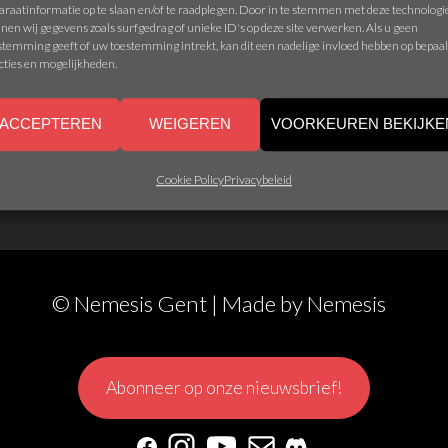
araatinformatie op te slaan en/of te raadplegen. Door in te stemmen met deze technolog
nen wij gegevens zoals surfgedrag of unieke ID's op deze site verwerken. Als u geen
stemming geeft of uw toestemming intrekt, kan dit een nadelige invloed hebben op bepaa
cties en mogelijkheden.
ACCEPTEREN
WEIGEREN
VOORKEUREN BEKIJKE
Cookie Policy
Privacybeleid
© Nemesis Gent | Made by
Nemesis
Abonneer op onze nieuwsbrief!
Facebook
Instagram
YouTube
Mail
Discord