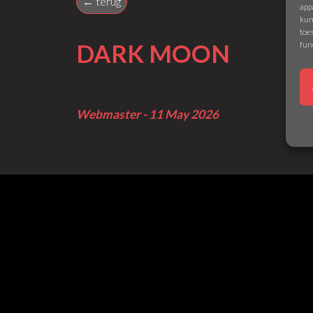
← terug
app
kun
toe
fun
DARK MOON
Webmaster - 11 May 2026