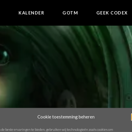
E
KALENDER
GOTM
GEEK CODEX
Cookie toestemming beheren
de beste ervaringen te bieden, gebruiken wij technologieën zoals cookies om