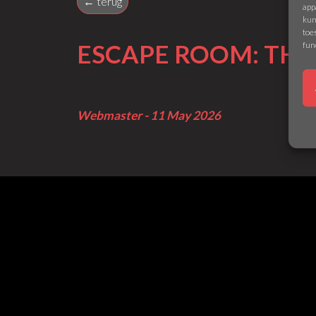
← terug
app
kun
toe
fun
ESCAPE ROOM: TH
Webmaster - 11 May 2026