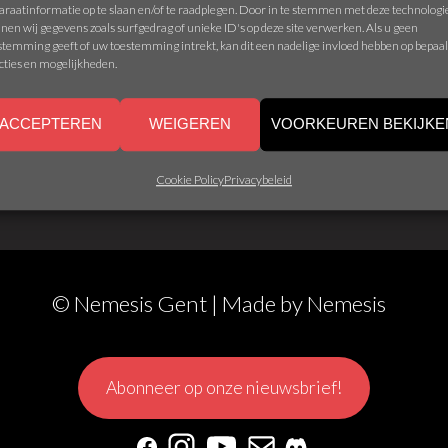
araatinformatie op te slaan en/of te raadplegen. Door in te stemmen met deze technolog
nen wij gegevens zoals surfgedrag of unieke ID's op deze site verwerken. Als u geen
stemming geeft of uw toestemming intrekt, kan dit een nadelige invloed hebben op bepaa
cties en mogelijkheden.
E GAME
ACCEPTEREN
WEIGEREN
VOORKEUREN BEKIJKE
Cookie Policy
Privacybeleid
© Nemesis Gent | Made by
Nemesis
Abonneer op onze nieuwsbrief!
Facebook
Instagram
YouTube
Mail
Discord