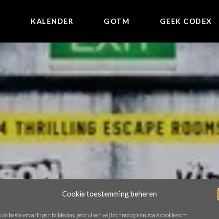
E
KALENDER
GOTM
GEEK CODEX
Cookie toestemming beheren
de beste ervaringen te bieden, gebruiken wij technologieën zoals cookies om