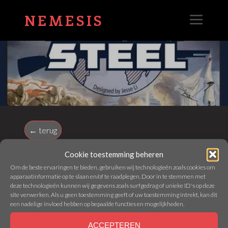
NEMESIS
← terug
Cookie toestemming beheren
GUNS & STEEL
Om de beste ervaringen te bieden, gebruiken wij technologieën zoals cookies om
apparaatinformatie op te slaan en/of te raadplegen. Door in te stemmen met
deze technologieën kunnen wij gegevens zoals surfgedrag of unieke ID's op deze
site verwerken. Als u geen toestemming geeft of uw toestemming intrekt, kan dit
Webmaster - 11 May 2026
een nadelige invloed hebben op bepaalde functies en mogelijkheden.
ACCEPTEREN