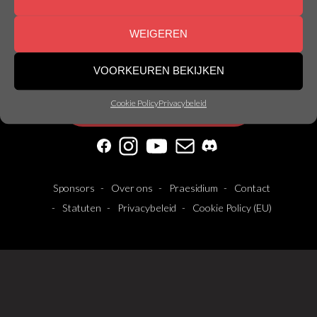
WEIGEREN
© Nemesis Gent | Made by
Nemesis
VOORKEUREN BEKIJKEN
Cookie Policy
Privacybeleid
Abonneer op onze nieuwsbrief!
Facebook
Instagram
YouTube
Mail
Discord
Sponsors
Over ons
Praesidium
Contact
Statuten
Privacybeleid
Cookie Policy (EU)