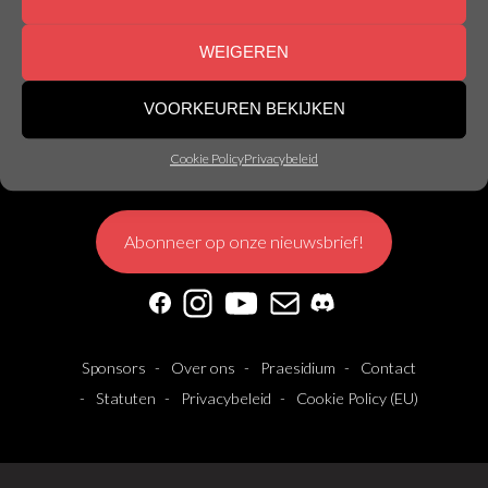
Webmaster - 11 May 2026
WEIGEREN
VOORKEUREN BEKIJKEN
© Nemesis Gent | Made by
Nemesis
Cookie Policy
Privacybeleid
Abonneer op onze nieuwsbrief!
Facebook
Instagram
YouTube
Mail
Discord
Sponsors
Over ons
Praesidium
Contact
Statuten
Privacybeleid
Cookie Policy (EU)