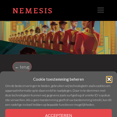
NEMESIS
← terug
Cookie toestemming beheren
LEADERS OF EUPHORIA:
Om de beste ervaringen te bieden, gebruiken wij technologieën zoals cookies om
apparaatinformatie op te slaan en/of te raadplegen. Door in te stemmen met
CHOOSE A BETTER
deze technologieën kunnen wij gegevens zoals surfgedrag of unieke ID's op deze
site verwerken. Als u geen toestemming geeft of uw toestemming intrekt, kan dit
OPPRESSOR
een nadelige invloed hebben op bepaalde functies en mogelijkheden.
ACCEPTEREN