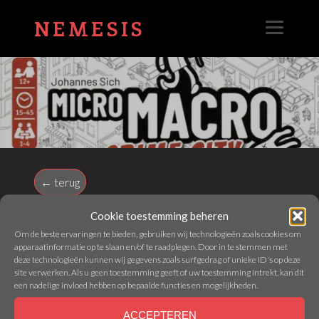
NEMESIS
← terug
Cookie toestemming beheren
MICROMACRO: CRIME CITY
Om de beste ervaringen te bieden, gebruiken wij technologieën zoals cookies om
apparaatinformatie op te slaan en/of te raadplegen. Door in te stemmen met
deze technologieën kunnen wij gegevens zoals surfgedrag of unieke ID's op deze
site verwerken. Als u geen toestemming geeft of uw toestemming intrekt, kan dit
Webmaster - 11 May 2026
een nadelige invloed hebben op bepaalde functies en mogelijkheden.
ACCEPTEREN