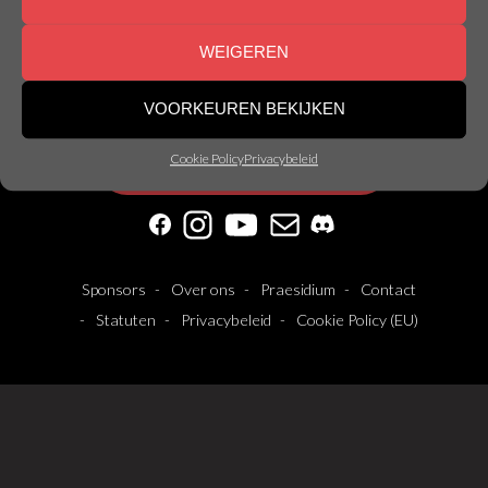
WEIGEREN
© Nemesis Gent | Made by
Nemesis
VOORKEUREN BEKIJKEN
Cookie Policy
Privacybeleid
Abonneer op onze nieuwsbrief!
Facebook
Instagram
YouTube
Mail
Discord
Sponsors
Over ons
Praesidium
Contact
Statuten
Privacybeleid
Cookie Policy (EU)