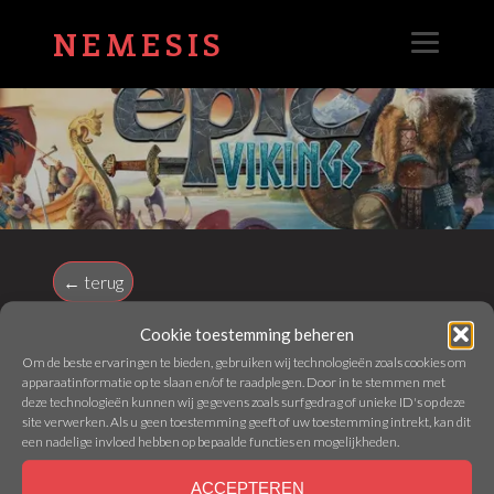
NEMESIS
← terug
Cookie toestemming beheren
TINY EPIC VIKINGS
Om de beste ervaringen te bieden, gebruiken wij technologieën zoals cookies om
apparaatinformatie op te slaan en/of te raadplegen. Door in te stemmen met
deze technologieën kunnen wij gegevens zoals surfgedrag of unieke ID's op deze
site verwerken. Als u geen toestemming geeft of uw toestemming intrekt, kan dit
Webmaster - 11 May 2026
een nadelige invloed hebben op bepaalde functies en mogelijkheden.
ACCEPTEREN