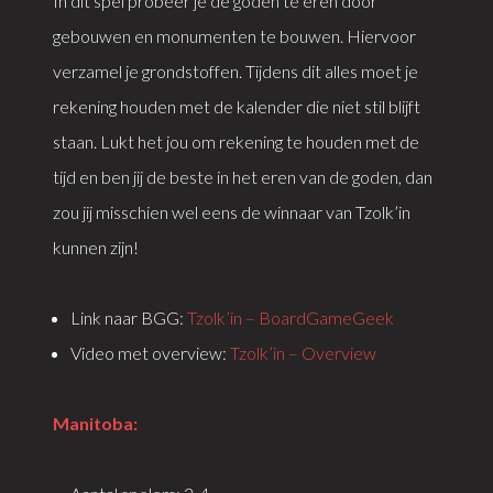
In dit spel probeer je de goden te eren door
gebouwen en monumenten te bouwen. Hiervoor
verzamel je grondstoffen. Tijdens dit alles moet je
rekening houden met de kalender die niet stil blijft
staan. Lukt het jou om rekening te houden met de
tijd en ben jij de beste in het eren van de goden, dan
zou jij misschien wel eens de winnaar van Tzolk’in
kunnen zijn!
Link naar BGG:
Tzolk’in – BoardGameGeek
Video met overview:
Tzolk’in – Overview
Manitoba: