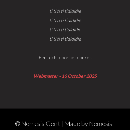
ti ti ti ti tidididie
ti ti ti ti tidididie
ti ti ti ti tidididie
ti ti ti ti tidididie
Een tocht door het donker.
Webmaster - 16 October 2025
© Nemesis Gent | Made by
Nemesis