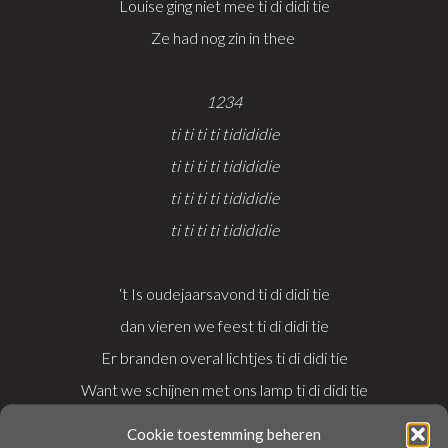
Louise ging niet mee ti di didi tie
Ze had nog zin in thee
1234
ti ti ti ti tidididie
ti ti ti ti tidididie
ti ti ti ti tidididie
ti ti ti ti tidididie
‘t Is oudejaarsavond ti di didi tie
dan vieren we feest ti di didi tie
Er branden overal lichtjes ti di didi tie
Want we schijnen met ons lamp ti di didi tie
Straks gaan we eten mmmmmmm
Cookie toestemming beheren