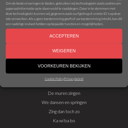
Dat vinden we plezant yeah
Om de beste ervaringen te bieden, gebruiken wij technologieën zoals cookies om
apparaatinformatie op te slaan en/of te raadplegen. Door in te stemmen met
We zingen en we dansen ti di didi tie
deze technologieën kunnen wij gegevens zoals surfgedrag of unieke ID's op deze
site verwerken. Als u geen toestemming geeft of uw toestemming intrekt, kan dit
Kom zing met ons mee
een nadelige invloed hebben op bepaalde functies en mogelijkheden.
ACCEPTEREN
1234
ti ti ti ti tidididie
WEIGEREN
ti ti ti ti tidididie
ti ti ti ti tidididie
VOORKEUREN BEKIJKEN
ti ti ti ti tidididie
Cookie Policy
Privacybeleid
De muren zingen
We dansen en springen
Zing dan toch zo
Ka wi ba bo