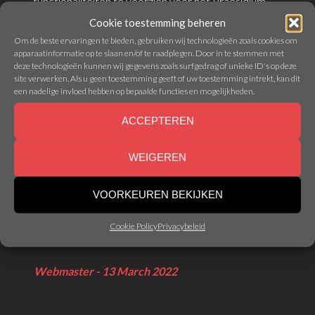
functionaliteiten te voorzien voor het Praesidium.
Cookie toestemming beheren
Zo hebben bepaalde Praesidiumleden nu zelf
Om de beste ervaringen te bieden, gebruiken wij technologieën zoals cookies om
toegang tot het beheren van o.a. de kalender, de
apparaatinformatie op te slaan en/of te raadplegen. Door in te stemmen met
deze technologieën kunnen wij gegevens zoals surfgedrag of unieke ID's op deze
geek codex, de gotm’s, de sponsors … en nog veel
site verwerken. Als u geen toestemming geeft of uw toestemming intrekt, kan dit
meer!
een nadelige invloed hebben op bepaalde functies en mogelijkheden.
ACCEPTEREN
Bekijk hier onze nieuwe media pagina!
WEIGEREN
Geen toegang tot onze Discord server? Of geen fan
VOORKEUREN BEKIJKEN
van Facebook? Geen probleem! Volg voortaan onze
activiteiten ook op via deze weg!
Cookie Policy
Privacybeleid
Webmaster - 13 March 2022