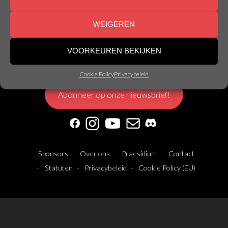
WEIGEREN
VOORKEUREN BEKIJKEN
© Nemesis Gent | Made by
Nemesis
Cookie Policy
Privacybeleid
Abonneer op onze nieuwsbrief!
Facebook
Instagram
YouTube
Mail
Discord
Sponsors
Over ons
Praesidium
Contact
Statuten
Privacybeleid
Cookie Policy (EU)