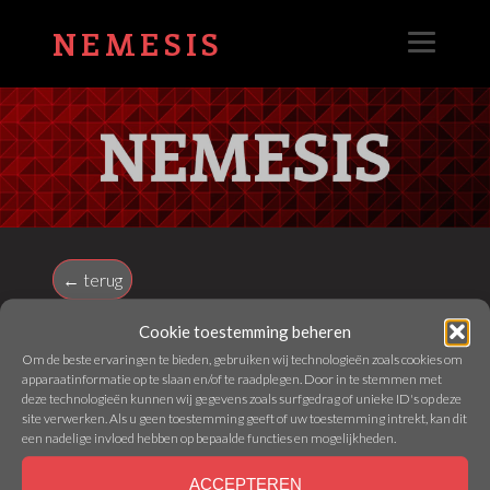
NEMESIS
← terug
Cookie toestemming beheren
2016 – MEREL VANDEPUTTE –
Om de beste ervaringen te bieden, gebruiken wij technologieën zoals cookies om
apparaatinformatie op te slaan en/of te raadplegen. Door in te stemmen met
ABACTIS
deze technologieën kunnen wij gegevens zoals surfgedrag of unieke ID's op deze
site verwerken. Als u geen toestemming geeft of uw toestemming intrekt, kan dit
een nadelige invloed hebben op bepaalde functies en mogelijkheden.
Webmaster - 11 March 2022
ACCEPTEREN