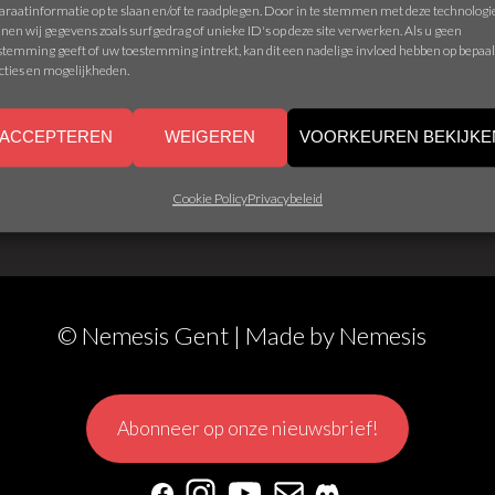
araatinformatie op te slaan en/of te raadplegen. Door in te stemmen met deze technolog
nen wij gegevens zoals surfgedrag of unieke ID's op deze site verwerken. Als u geen
stemming geeft of uw toestemming intrekt, kan dit een nadelige invloed hebben op bepaa
cties en mogelijkheden.
ONINCK – GAMEMASTER
ACCEPTEREN
WEIGEREN
VOORKEUREN BEKIJKE
Cookie Policy
Privacybeleid
© Nemesis Gent | Made by
Nemesis
Abonneer op onze nieuwsbrief!
Facebook
Instagram
YouTube
Mail
Discord