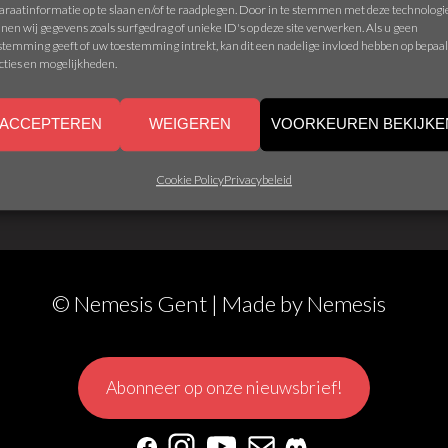
araatinformatie op te slaan en/of te raadplegen. Door in te stemmen met deze technolog
nen wij gegevens zoals surfgedrag of unieke ID's op deze site verwerken. Als u geen
stemming geeft of uw toestemming intrekt, kan dit een nadelige invloed hebben op bepaa
cties en mogelijkheden.
IPPENS – ABACTIS
ACCEPTEREN
WEIGEREN
VOORKEUREN BEKIJKE
Cookie Policy
Privacybeleid
© Nemesis Gent | Made by
Nemesis
Abonneer op onze nieuwsbrief!
Facebook
Instagram
YouTube
Mail
Discord