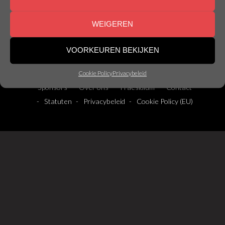
WEIGEREN
Abonneer op onze nieuwsbrief!
VOORKEUREN BEKIJKEN
Facebook
Instagram
YouTube
Mail
Discord
Cookie Policy
Privacybeleid
Sponsors
Over ons
Praesidium
Contact
Statuten
Privacybeleid
Cookie Policy (EU)