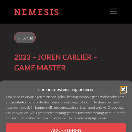
NEMESIS
← terug
2023 – JOREN CARLIER –
GAME MASTER
Webmaster - 21 June 2023
Cookie toestemming beheren
Om de beste ervaringen te bieden, gebruiken wij technologieën zoals cookies om
apparaatinformatie op te slaan en/of te raadplegen. Door in te stemmen met
deze technologieën kunnen wij gegevens zoals surfgedrag of unieke ID's op deze
site verwerken. Als u geen toestemming geeft of uw toestemming intrekt, kan dit
een nadelige invloed hebben op bepaalde functies en mogelijkheden.
© Nemesis Gent | Made by
Nemesis
ACCEPTEREN