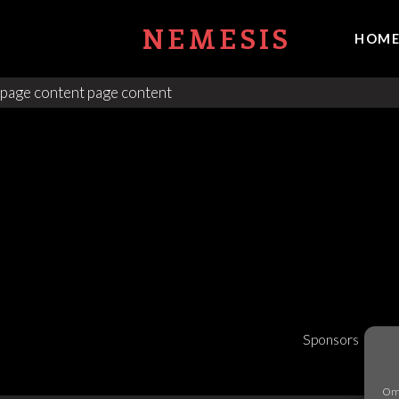
NEMESIS
HOM
page content page content
Sponsors
Ov
Om 