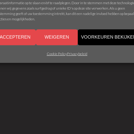
araatinformatie op te slaan en/of te raadplegen. Door in te stemmen met deze technolog
nen wij gegevens zoals surfgedrag of unieke ID's op deze site verwerken. Als u geen
stemming geeft of uw toestemming intrekt, kan dit een nadelige invloed hebben op bepaa
cties en mogelijkheden.
ACCEPTEREN
WEIGEREN
VOORKEUREN BEKIJKE
Cookie Policy
Privacybeleid