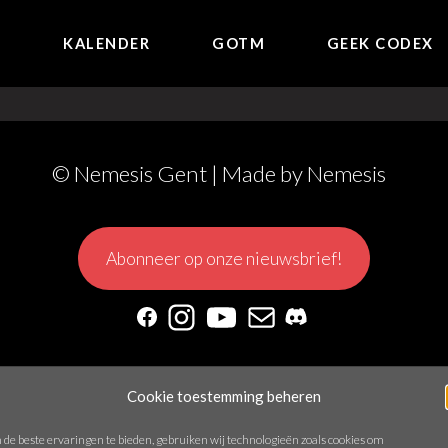
E
KALENDER
GOTM
GEEK CODEX
© Nemesis Gent | Made by
Nemesis
Abonneer op onze nieuwsbrief!
Facebook
Instagram
YouTube
Mail
Discord
er ons
Praesidium
Contact
Statuten
Privacybeleid
C
Cookie toestemming beheren
de beste ervaringen te bieden, gebruiken wij technologieën zoals cookies om